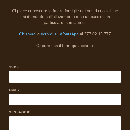
Ci piace conoscere le future famiglie dei nostri cuccioli: se
hai domande sull’allevamento o su un cucciolo in
particolare, sentiamoci!
Chiamaci
o
scrivici su WhatsApp
al 377.02.15.777
Oppure usa il form qui accanto.
NOME
EMAIL
MESSAGGIO