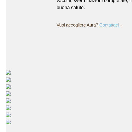
vaccini, sverminazioni completate, lib
buona salute.
Vuoi accogliere
Aura?
Contattaci
↓