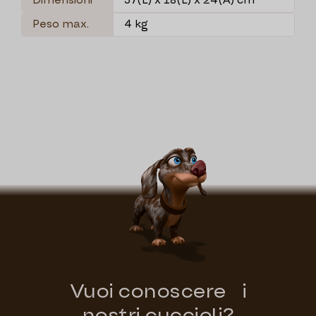
Dimensioni
37(L) x 18(L) x 24(A) cm
Peso max.
4 kg
Vuoi conoscere i
nostri cuccioli?